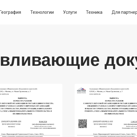
География
Технологии
Услуги
Техника
Для партне
авливающие до