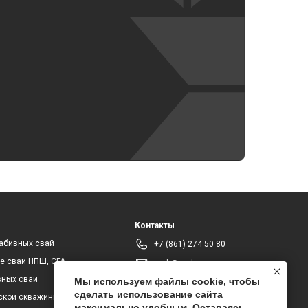
Контакты
набивных свай
+7 (861) 274 50 80
е сваи НПШ, СFA
msk@msk.pro
вных свай
Мы используем файлы cookie, чтобы
сделать использование сайта
ской скважины на воду
максимально удобным. Оставаясь