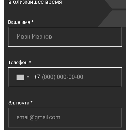
Пн - Пт: 08:00 - 17:00
350 075, Краснодарский край, г. Краснодар,
ул. Стасова, д. 176, каб. 33
Главная
Контакты
О компании
+7 (861) 274 50 80
Технологии
msk@msk.pro
Для партнеров
Карьера
Новости
Услуги
Устройство буронабивных свай
Буроинъекционные сваи НПШ, СFA
Погружение забивных свай
Бурение артезианской скважины на воду
Устройство шпунтовых ограждений