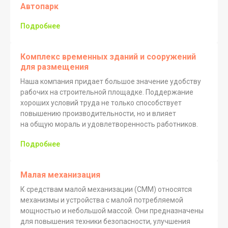
Автопарк
Подробнее
Комплекс временных зданий и сооружений
для размещения
Необходима
Наша компания придает большое значение удобству
консультация
рабочих на строительной площадке. Поддержание
специалиста?
хороших условий труда не только способствует
повышению производительности, но и влияет
Оставьте заявку и мы с Вами свяжемся
на общую мораль и удовлетворенность работников.
в ближайшее время
Подробнее
Ваше имя *
Малая механизация
К средствам малой механизации (CMM) относятся
механизмы и устройства с малой потребляемой
Телефон *
мощностью и небольшой массой. Они предназначены
для повышения техники безопасности, улучшения
+7